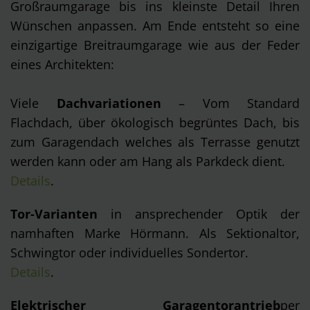
Großraumgarage bis ins kleinste Detail Ihren
lokale Behörden, möglicherweise auch ohne
Wünschen anpassen. Am Ende entsteht so eine
Rechtsbehelfsmöglichkeiten, verarbeitet werden. Wenn
einzigartige Breitraumgarage wie aus der Feder
Sie auf „Ablehnen“ klicken, findet die vorgehend
eines Architekten:
beschriebene Übermittlung nicht statt. Weitere
Informationen über die Verwendung Ihrer Daten finden
Sie in unseren
Datenschutzhinweisen
.
Viele
Dachvariationen
– Vom Standard
Flachdach, über ökologisch begrüntes Dach, bis
zum Garagendach welches als Terrasse genutzt
werden kann oder am Hang als Parkdeck dient.
Details
.
Tor-Varianten
in ansprechender Optik der
namhaften Marke Hörmann. Als Sektionaltor,
Schwingtor oder individuelles Sondertor.
Details
.
Elektrischer Garagentorantrieb
per