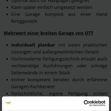
Optimal auch für Hanglagen geeignet
Kann später einfach umgesetzt werden
Eine Garage komplett aus einer Hand
fertiggestellt
Mehrwert einer breiten Garage von OTT
Individuell planbar
mit vielen praktischen
Lösungen und außergewöhnlichen Details
Hochmoderne Fertigungstechnik erlaubt auch
rechtwinklige Ausführungen oder schräge
Seitenwände in einem Stück
Immer kompetent beraten durch erfahrene
Garagen-Fachberater
Fortschrittliche, eigene Fertigung sichert
höchste Qualität
„Probe Parken“ mit Ihrem Fahrzeug, in