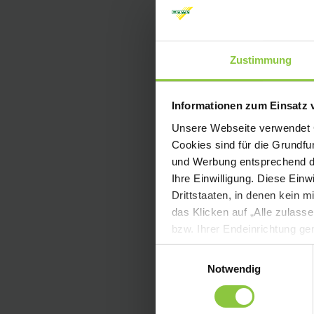
Zustimmung
Informationen zum Einsatz 
Unsere Webseite verwendet Co
Cookies sind für die Grundfu
und Werbung entsprechend de
Ihre Einwilligung. Diese Ein
Drittstaaten, in denen kein
das Klicken auf „Alle zulass
bzw. Ihrer Endeinrichtung ge
verbieten Sie deren Einsatz.
Einwilligungsauswahl
und/oder Drittanbietersoftwa
Notwendig
Drittanbietersoftware auch n
eingeblendet, mit dem Sie die
womöglich nicht mehr alle Fun