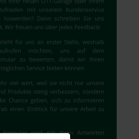
 mit Ihrer neuen OTT-Garage oder Ihrem
ufrieden mit unserem Kundenservice
s loswerden? Dann schreiben Sie uns
t. Wir freuen uns über jedes Feedback!
steht für uns an erster Stelle, weshalb
aufrufen möchten, uns auf dem
rmular zu bewerten, damit wir Ihnen
möglichen Service bieten können.
hr viel wert, weil sie nicht nur unsere
nd Produkte stetig verbessern, sondern
e Chance geben, sich zu informieren
b einen Einblick für unsere Arbeit zu
 Formular wird mit Ihren Antworten