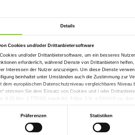
automatisch an uns 
Details
von Cookies und/oder Drittanbietersoftware
okies und/oder Drittanbietersoftware, um ein besseres Nutzere
nktionen erforderlich, während Dienste von Drittanbietern helfen
r Interessen der Nutzer anzuzeigen. Um diese Dienste verwend
willigung beinhaltet unter Umständen auch die Zustimmung zur Ve
 mit dem europäischen Datenschutzniveau vergleichbares Niveau 
en“ stimmen Sie dem Einsatz von Cookies und / oder Drittanbiet
m. § 25 Abs. 1 TTDSG sowie Art. 6 Abs. 1 lit. a DSGVO zu, durc
 Die Einwilligung umfasst alle vorausgewählten bzw. von Ihnen 
re. Sie können diese Einstellungen jederzeit aufrufen und Cookie
Präferenzen
Statistiken
achträglich jederzeit abwählen Auf jeder Seite wird unten links
 Einstellungen aufrufen können. Bitte beachten Sie, dass auf Bas
ktionalitäten der Seite zur Verfügung stehen. Hinweis auf Verarb