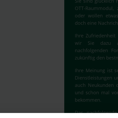
Sie sind glücklich
OTT-Raummodul, z
oder wollen etwa
doch eine Nachrich
Ihre Zufriedenheit 
wir Sie dazu 
nachfolgenden Fo
zukünftig den best
Ihre Meinung ist se
Dienstleistungen u
auch Neukunden di
und schon mal vora
bekommen.
Das nachfolgende