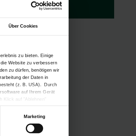
weitergeleitet.
Über Cookies
rlebnis zu bieten. Einige
, die Website zu verbessern
en zu dürfen, benötigen wir
rarbeitung der Daten in
besteht (z. B. USA). Durch
ersoftware auf Ihrem Gerät
h Klick auf "Ablehnen"
ausgewählten Cookies
s und/oder
Marketing
 ein Klammer-Symbol
is Ihrer Einstellungen
eitung Ihrer auf dieser