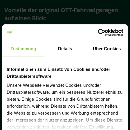
Vorteile der original OTT-Fahrradgaragen
auf einen Blick:
Planungssicherheit bis ins Detail
geliefert und komplett aufgebaut an nur
Zustimmung
Details
Über Cookies
einem Tag
nachhaltig und langlebig durch hohe
Stahlbetonqualität
Informationen zum Einsatz von Cookies und/oder
viel Spielraum für individuelle Ausführung
Drittanbietersoftware
perfekt zur Integration von Ladestationen
Unsere Webseite verwendet Cookies und/oder
geeignet
Drittanbietersoftware, um ein besseres Nutzererlebnis zu
bieten. Einige Cookies sind für die Grundfunktionen
erforderlich, während Dienste von Drittanbietern helfen,
abschließbar, dadurch sichere Aufbewahrung
die Website zu verbessern und Werbung entsprechend
von Fahrrädern, E-Bikes, Elektrorollern,
der Interessen der Nutzer anzuzeigen. Um diese Dienste
Segways etc.
verwenden zu dürfen, benötigen wir Ihre Einwilligung.