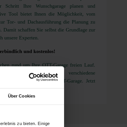
für Schritt Ihre Wunschgarage planen und
tive Tool bietet Ihnen die Möglichkeit, vom
ur Tor- und Dachausführung die Planung zu
. Damit schaffen Sie selbst die Grundlage zur
h unsere Experten.
erbindlich und kostenlos!
chen rund um Ihre OTT-Garage freien Lauf.
attungsvarianten, Tore oder verschiedene
ie die für Sie passende OTT-Garage. Jetzt
Über Cookies
rlebnis zu bieten. Einige