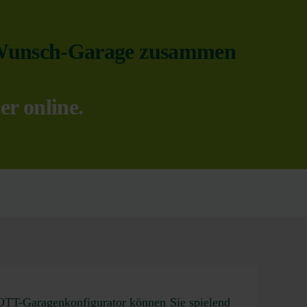
re Wunsch-Garage zusammen
er online.
TT-Garagenkonfigurator können Sie spielend