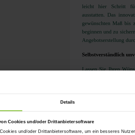
leicht hier Schritt 
ausstatten. Das innova
gewünschten Maß bis z
beginnen und zu sichern
Angebotserstellung durc
Selbstverständlich unv
Lassen Sie Ihren Wüns
Vergleichen Sie Ausst
Abmessungen. Finden S
sind Sie am Zug.
Details
von Cookies und/oder Drittanbietersoftware
okies und/oder Drittanbietersoftware, um ein besseres Nutzere