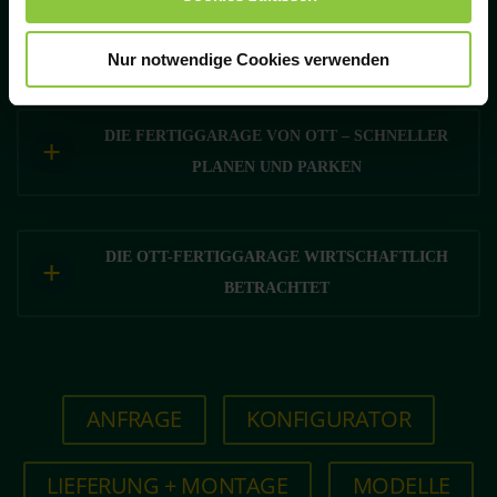
Klammer-Symbol eingeblendet, mit dem Sie die
WELCHE MASSE SIND BEI EINER FERTIGGARAGE M
Einstellungen aufrufen können. Bitte beachten Sie, dass
Nur notwendige Cookies verwenden
auf Basis Ihrer Einstellungen womöglich nicht mehr alle
ÖGLICH?
Funktionalitäten der Seite zur Verfügung stehen. Hinweis
auf Verarbeitung Ihrer auf dieser Webseite erhobenen
DIE FERTIGGARAGE VON OTT – SCHNELLER
Daten in den USA durch Google: Indem Sie auf „Alle
zulassen“ klicken, willigen Sie gem. Art. 49 Abs. 1 S. 1 lit.
PLANEN UND PARKEN
a DSGVO ein, dass auch Anbieter in den USA Ihre Daten
verarbeiten, wo ein vergleichbares Datenschutzniveau
wie in der EU nicht gewährleistet werden kann. In diesem
DIE OTT-FERTIGGARAGE WIRTSCHAFTLICH
Fall ist es möglich, dass die übermittelten Daten durch
BETRACHTET
lokale Behörden, möglicherweise auch ohne
Rechtsbehelfsmöglichkeiten, verarbeitet werden. Wenn
Sie auf „Ablehnen“ klicken, findet die vorgehend
beschriebene Übermittlung nicht statt. Weitere
Informationen über die Verwendung Ihrer Daten finden
ANFRAGE
KONFIGURATOR
Sie in unseren
Datenschutzhinweisen
.
LIEFERUNG + MONTAGE
MODELLE