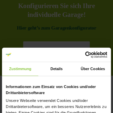
Konfigurieren Sie sich Ihre
individuelle Garage!
Hier geht’s zum Garagenkonfigurator
Konfigurator
Zustimmung
Details
Über Cookies
Informationen zum Einsatz von Cookies und/oder
Unsere Individuellen Garagen-
Drittanbietersoftware
Modelle
Unsere Webseite verwendet Cookies und/oder
Drittanbietersoftware, um ein besseres Nutzererlebnis zu
bieten. Einige Cookies sind für die Grundfunktionen