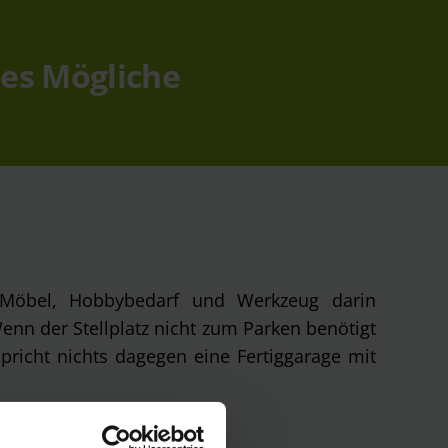
lles Mögliche
 Möbel, Hobbybedarf und Werkzeug darin
Wenn der Stellplatz nicht zum Parken benötigt
richt nichts dagegen eine Fertiggarage mit