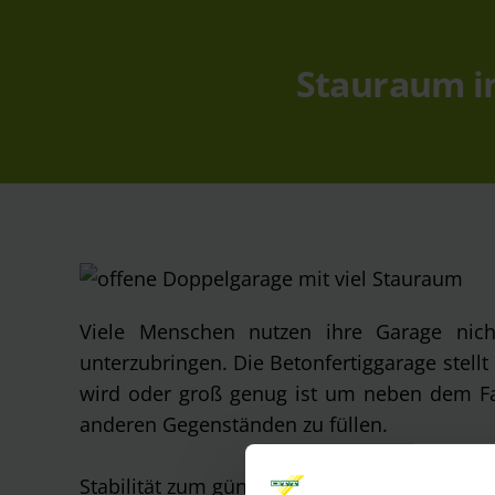
Stauraum in 
Viele Menschen nutzen ihre Garage nic
unterzubringen. Die Betonfertiggarage stellt
wird oder groß genug ist um neben dem Fah
anderen Gegenständen zu füllen.
Stabilität zum günstigen Preis.