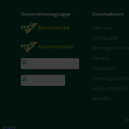
Unternehmensgruppe
Unternehmen
Betonwerke
Über uns
OTT-Qualität
Raummodule
Firmengeschicht
Karriere
Produktion
Lieferung und M
Ansprechpartner
Aktuelles
I