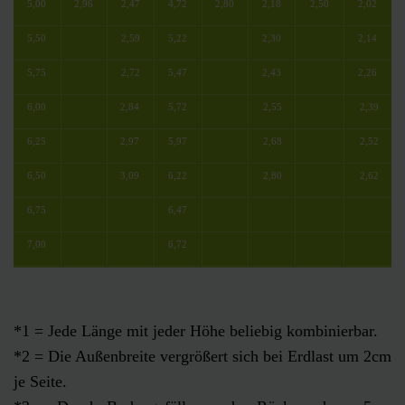
5,00
2,96
2,47
4,72
2,80
2,18
2,50
2,02
5,50
2,59
5,22
2,30
2,14
5,75
2,72
5,47
2,43
2,26
6,00
2,84
5,72
2,55
2,39
6,25
2,97
5,97
2,68
2,52
6,50
3,09
6,22
2,80
2,62
6,75
6,47
7,00
6,72
*1 = Jede Länge mit jeder Höhe beliebig kombinierbar.
*2 = Die Außenbreite vergrößert sich bei Erdlast um 2cm
je Seite.