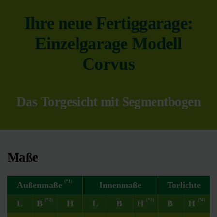
Ihre neue Fertiggarage:
Einzelgarage Modell
Corvus
Das Torgesicht mit Segmentbogen
Maße
(*1)
Außenmaße
Innenmaße
Torlichte
(*2)
(*3)
(*4)
L
B
H
L
B
H
B
H