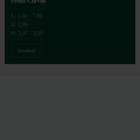
Profil Corvus
L: 5,00 - 7,00
B: 2,96
H: 2,47 - 3,09
Download