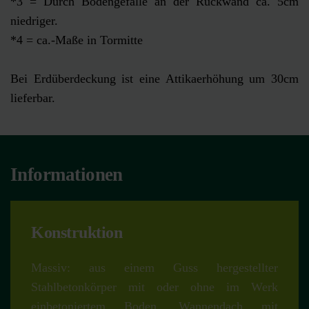
*3 = Durch Bodengefälle an der Rückwand ca. 5cm
niedriger.
*4 = ca.-Maße in Tormitte
Bei Erdüberdeckung ist eine Attikaerhöhung um 30cm
lieferbar.
Informationen
Konstruktion
Massiv: aus einem Guss hergestellter
Stahlbetonkörper mit oder ohne im Werk
einbetoniertem Boden. Wannendach mit