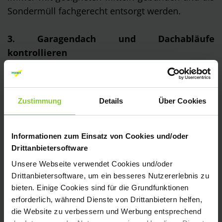
Sondermüll fachgerecht entsorgt werden.
3. Garagendach und Dachabläufe
kontrollieren
Meistens sammeln sich im Herbst und Winter
Laub, Moos und andere Schmutz auf dem Dach
an. Auf Dauer können diese Schäden anrichten.
Zustimmung
Details
Über Cookies
Am besten entfernen Sie diesen.
Vorsicht: Mit Hilfsmitteln wie Schaufel könnte die
Dachabdichtung beschädigt werden, also
Informationen zum Einsatz von Cookies und/oder
sorgsam damit umgehen!
Drittanbietersoftware
Bei dieser Gelegenheit sollten auch verstopfte
Unsere Webseite verwendet Cookies und/oder
Drittanbietersoftware, um ein besseres Nutzererlebnis zu
Dachabläufe gereinigt werden, damit das
bieten. Einige Cookies sind für die Grundfunktionen
Regenwasser wieder besser abfließen kann.
erforderlich, während Dienste von Drittanbietern helfen,
Bitte sorgen Sie bei allen Dacharbeiten für einen
die Website zu verbessern und Werbung entsprechend
Absturzschutz, dass Sie gesund und munter