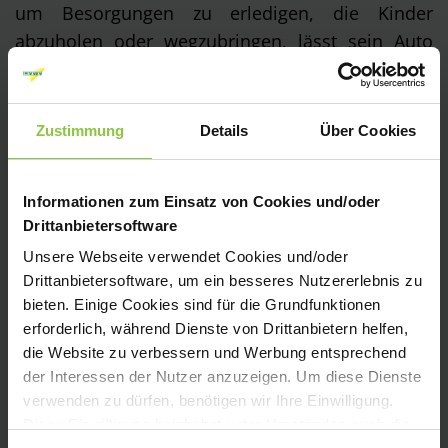
um Besorgungen zu erledigen, die Kinder
abzuholen oder wegzubringen, lässt sein Auto
ebenfalls gerne am Straßenrand oder in der
eigenen Hofeinfahrt stehen.
Zustimmung
Details
Über Cookies
Insbesondere in ländlichen Gebieten mit vielen
freien Parkgelegenheiten werden Garagen
Informationen zum Einsatz von Cookies und/oder
schnell zum Möbellager oder zur Werkstatt
Drittanbietersoftware
umfunktioniert, dann bleibt sowieso nichts mehr
Unsere Webseite verwendet Cookies und/oder
anderes übrig, als das Auto draußen zu parken.
Drittanbietersoftware, um ein besseres Nutzererlebnis zu
bieten. Einige Cookies sind für die Grundfunktionen
In Deutschlands Städten sind Garagen begehrte
erforderlich, während Dienste von Drittanbietern helfen,
Mangelware und entsprechend teuer zu mieten.
die Website zu verbessern und Werbung entsprechend
Einbahnstraßen, Parkverbote, der übliche
der Interessen der Nutzer anzuzeigen. Um diese Dienste
verwenden zu dürfen, benötigen wir Ihre Einwilligung.
Stadtverkehr und natürlich die Tatsache, dass
Diese Einwilligung beinhaltet unter Umständen auch die
nach Feierabend jeder Autobesitzer einen