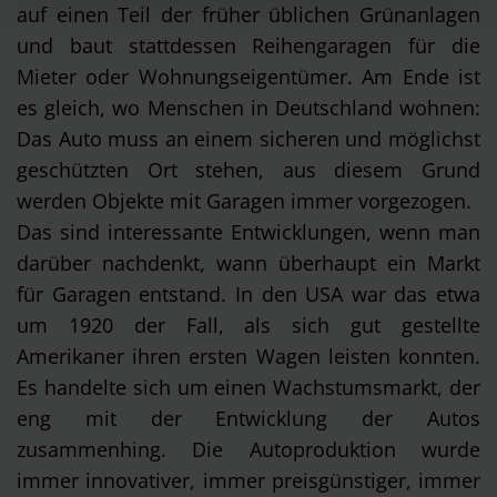
zulassen“ klicken, willigen Sie gem. Art. 49 Abs. 1 S. 1 lit.
auf einen Teil der früher üblichen Grünanlagen
a DSGVO ein, dass auch Anbieter in den USA Ihre Daten
und baut stattdessen Reihengaragen für die
verarbeiten, wo ein vergleichbares Datenschutzniveau
Mieter oder Wohnungseigentümer. Am Ende ist
wie in der EU nicht gewährleistet werden kann. In diesem
es gleich, wo Menschen in Deutschland wohnen:
Fall ist es möglich, dass die übermittelten Daten durch
Das Auto muss an einem sicheren und möglichst
lokale Behörden, möglicherweise auch ohne
geschützten Ort stehen, aus diesem Grund
Rechtsbehelfsmöglichkeiten, verarbeitet werden. Wenn
Sie auf „Ablehnen“ klicken, findet die vorgehend
werden Objekte mit Garagen immer vorgezogen.
beschriebene Übermittlung nicht statt. Weitere
Das sind interessante Entwicklungen, wenn man
Informationen über die Verwendung Ihrer Daten finden
darüber nachdenkt, wann überhaupt ein Markt
Sie in unseren
Datenschutzhinweisen
.
für Garagen entstand. In den USA war das etwa
um 1920 der Fall, als sich gut gestellte
Amerikaner ihren ersten Wagen leisten konnten.
Es handelte sich um einen Wachstumsmarkt, der
eng mit der Entwicklung der Autos
zusammenhing. Die Autoproduktion wurde
immer innovativer, immer preisgünstiger, immer