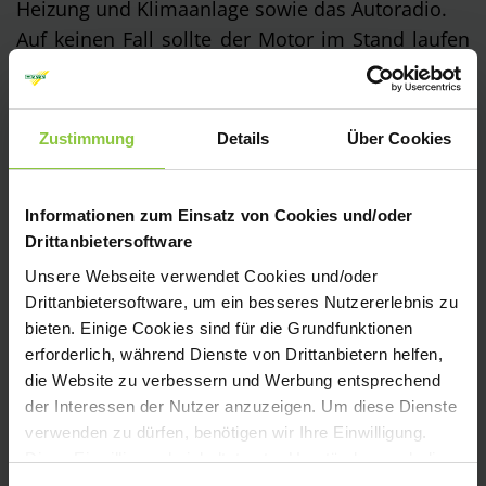
Heizung und Klimaanlage sowie das Autoradio.
Auf keinen Fall sollte der Motor im Stand laufen
gelassen werden, dies schadet nicht nur dem
Fahrzeug sondern auch der Umwelt und kann
ebenfalls ein Ordnungsgeld wegen
Zustimmung
Details
Über Cookies
Lärmbelästigung nach sich ziehen.
Sofern möglich, sollten im Winter Kurzstrecken
Informationen zum Einsatz von Cookies und/oder
vermieden werden um den Motor zu schonen.
Drittanbietersoftware
Viele Schwierigkeiten im Winter können z.B.
Unsere Webseite verwendet Cookies und/oder
durch eingebaute Standheizungen vermieden
Drittanbietersoftware, um ein besseres Nutzererlebnis zu
bieten. Einige Cookies sind für die Grundfunktionen
werden, da der kleine Kühlkreislauf aufgewärmt
erforderlich, während Dienste von Drittanbietern helfen,
wird und damit gleichzeitig Motor und
die Website zu verbessern und Werbung entsprechend
Innenraum temperiert werden. Dafür benötigt die
der Interessen der Nutzer anzuzeigen. Um diese Dienste
Standheizung zwischen 0,6 und 0,7 Liter Benzin
verwenden zu dürfen, benötigen wir Ihre Einwilligung.
oder Diesel je Betriebsstunde.
Diese Einwilligung beinhaltet unter Umständen auch die
Zustimmung zur Verarbeitung der Daten in Drittstaaten,