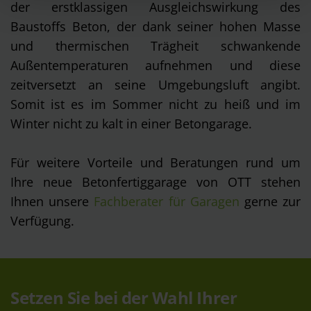
der erstklassigen Ausgleichswirkung des
zulassen“ klicken, willigen Sie gem. Art. 49 Abs. 1 S. 1 lit.
a DSGVO ein, dass auch Anbieter in den USA Ihre Daten
Baustoffs Beton, der dank seiner hohen Masse
verarbeiten, wo ein vergleichbares Datenschutzniveau
und thermischen Trägheit schwankende
wie in der EU nicht gewährleistet werden kann. In diesem
Außentemperaturen aufnehmen und diese
Fall ist es möglich, dass die übermittelten Daten durch
zeitversetzt an seine Umgebungsluft angibt.
lokale Behörden, möglicherweise auch ohne
Somit ist es im Sommer nicht zu heiß und im
Rechtsbehelfsmöglichkeiten, verarbeitet werden. Wenn
Winter nicht zu kalt in einer Betongarage.
Sie auf „Ablehnen“ klicken, findet die vorgehend
beschriebene Übermittlung nicht statt. Weitere
Informationen über die Verwendung Ihrer Daten finden
Für weitere Vorteile und Beratungen rund um
Sie in unseren
Datenschutzhinweisen
.
Ihre neue Betonfertiggarage von OTT stehen
Ihnen unsere
Fachberater für Garagen
gerne zur
Verfügung.
Setzen Sie bei der Wahl Ihrer