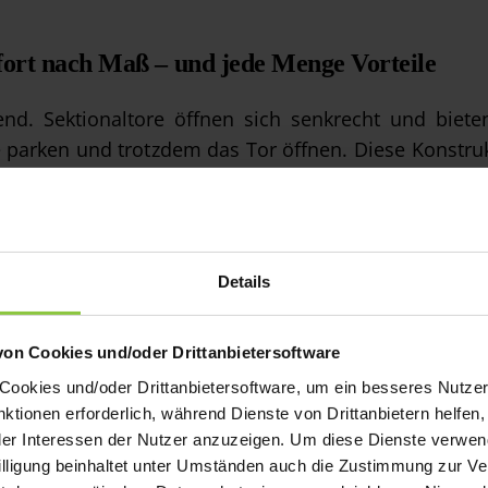
fort nach Maß – und jede Menge Vorteile
rend. Sektionaltore öffnen sich senkrecht und bie
e parken und trotzdem das Tor öffnen. Diese Konstruk
weise unmittelbar an einen Gehweg grenzt, vorgeschr
mann-Sektionaltore verbaut, denn wir legen bei u
tsverständnis passen Hörmann-Garagentore einfach a
Details
en sind mechanisch hoch belastbar und sorgen für 
 beim Öffnen und Schließen.
von Cookies und/oder Drittanbietersoftware
okies und/oder Drittanbietersoftware, um ein besseres Nutzere
nktionen erforderlich, während Dienste von Drittanbietern helfen
r Interessen der Nutzer anzuzeigen. Um diese Dienste verwend
willigung beinhaltet unter Umständen auch die Zustimmung zur Ve