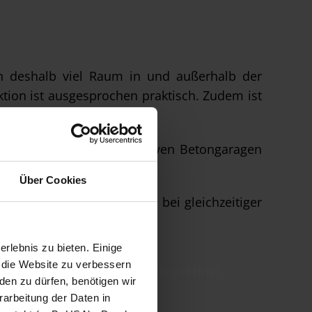
ten deshalb viel Raum in und außerhalb der
tion ist ausgesprochen praktisch. Zudem ist
ieben
.
nseren hochwertigen, massiven Betongaragen
m besten.
Über Cookies
eine maximale Stabilität bei gleichzeitiger
rlebnis zu bieten. Einige
, die Website zu verbessern
en zu dürfen, benötigen wir
rarbeitung der Daten in