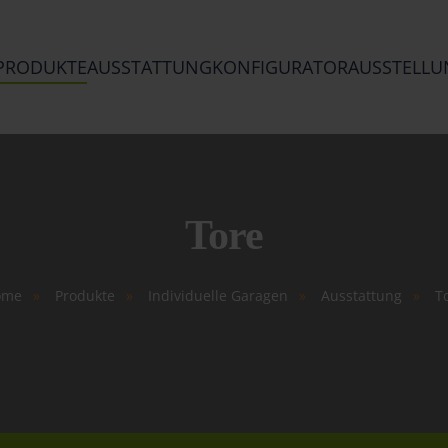
PRODUKTE
AUSSTATTUNG
KONFIGURATOR
AUSSTELLU
Tore
ome
Produkte
Individuelle Garagen
Ausstattung
T